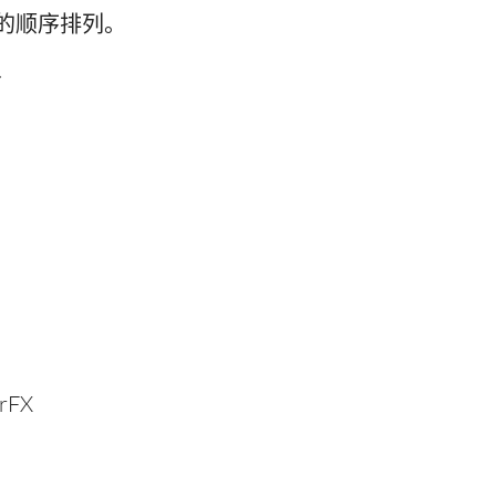
的顺序排列。
务
rFX