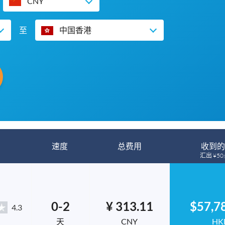
CNY
至
中国香港
速度
总费用
收到的
汇出 ¥50,
0-2
¥ 313.11
$57,7
4.3
天
CNY
HK