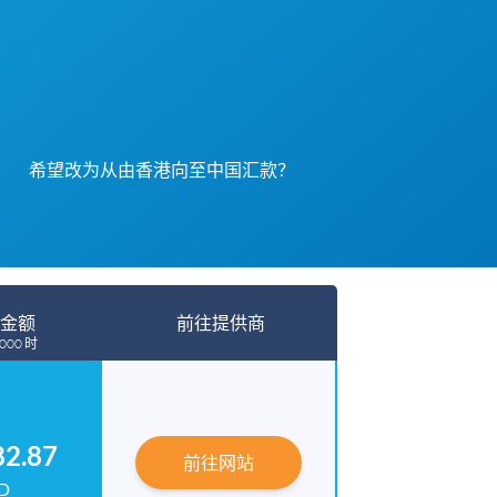
希望改为从由香港向至中国汇款？
金额
前往提供商
000 时
82.87
前往网站
D