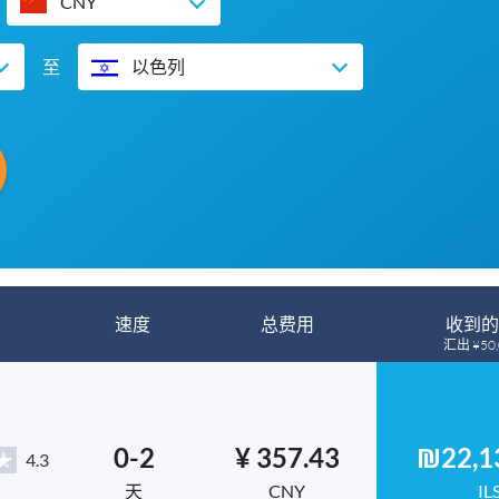
CNY
至
以色列
速度
总费用
收到的
汇出 ¥50,
0-2
¥ 357.43
₪22,1
4.3
天
CNY
IL