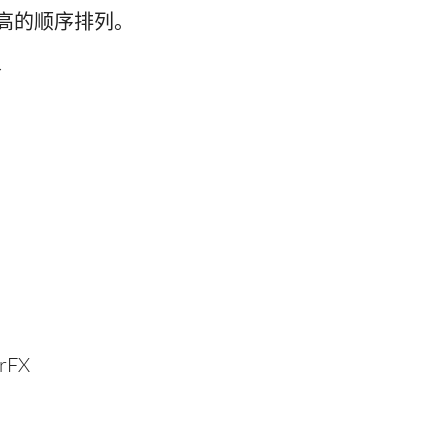
高的顺序排列。
务
rFX