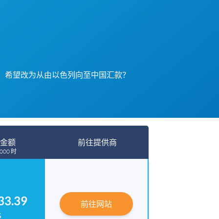
希望改为从由以色列向至中国汇款？
金额
前往提供商
000 时
33.39
前往网站
S