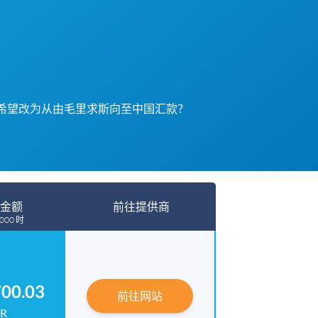
希望改为从由毛里求斯向至中国汇款？
金额
前往提供商
000 时
00.03
前往网站
R