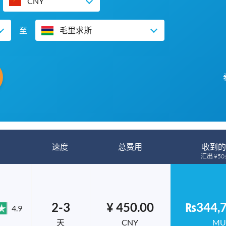
CNY
至
毛里求斯
速度
总费用
收到的
汇出 ¥50,
2-3
¥ 450.00
₨344,7
4.9
天
CNY
MU